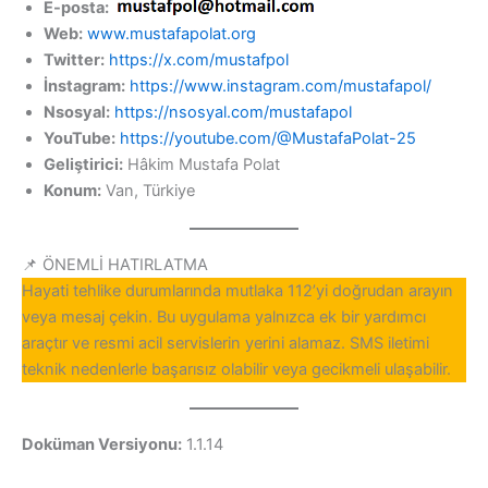
E-posta:
Web:
www.mustafapolat.org
Twitter:
https://x.com/mustafpol
İnstagram:
https://www.instagram.com/mustafapol/
Nsosyal:
https://nsosyal.com/mustafapol
YouTube:
https://youtube.com/@MustafaPolat-25
Geliştirici:
Hâkim Mustafa Polat
Konum:
Van, Türkiye
📌 ÖNEMLİ HATIRLATMA
Hayati tehlike durumlarında mutlaka 112’yi doğrudan arayın
veya mesaj çekin. Bu uygulama yalnızca ek bir yardımcı
araçtır ve resmi acil servislerin yerini alamaz. SMS iletimi
teknik nedenlerle başarısız olabilir veya gecikmeli ulaşabilir.
Doküman Versiyonu:
1.1.14