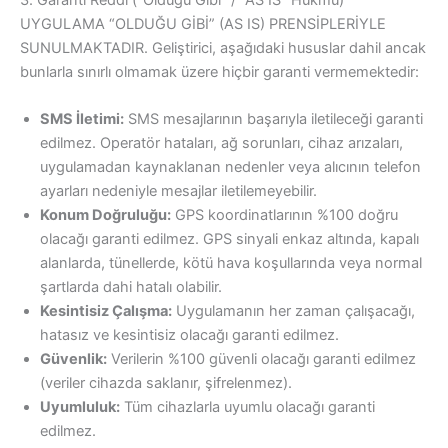
UYGULAMA “OLDUĞU GİBİ” (AS IS) PRENSİPLERİYLE
SUNULMAKTADIR. Geliştirici, aşağıdaki hususlar dahil ancak
bunlarla sınırlı olmamak üzere hiçbir garanti vermemektedir:
SMS İletimi:
SMS mesajlarının başarıyla iletileceği garanti
edilmez. Operatör hataları, ağ sorunları, cihaz arızaları,
uygulamadan kaynaklanan nedenler veya alıcının telefon
ayarları nedeniyle mesajlar iletilemeyebilir.
Konum Doğruluğu:
GPS koordinatlarının %100 doğru
olacağı garanti edilmez. GPS sinyali enkaz altında, kapalı
alanlarda, tünellerde, kötü hava koşullarında veya normal
şartlarda dahi hatalı olabilir.
Kesintisiz Çalışma:
Uygulamanın her zaman çalışacağı,
hatasız ve kesintisiz olacağı garanti edilmez.
Güvenlik:
Verilerin %100 güvenli olacağı garanti edilmez
(veriler cihazda saklanır, şifrelenmez).
Uyumluluk:
Tüm cihazlarla uyumlu olacağı garanti
edilmez.