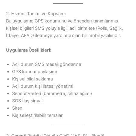
2. Hizmet Tanımı ve Kapsamı
Bu uygulama; GPS konumunu ve önceden tanımlanmış
kişisel bilgileri SMS yoluyla ilgili acil birimlere (Polis, Sağlık,
İtfaiye, AFAD) iletmeye yardımcı olan bir mobil yazılımdır.
Uygulama Özellikleri:
Acil durum SMS mesajı gönderme
GPS konum paylaşımı
Kişisel bilgi saklama
Acil durum kişi listesi yönetimi
Sensör verileri (barometre, cihaz eğimi)
SOS flaş sinyali
Siren
Kişiselleştirilebilir temalar
3. Garanti Reddi (“Olduğu Gibi” / “AS IS” Hükmü)