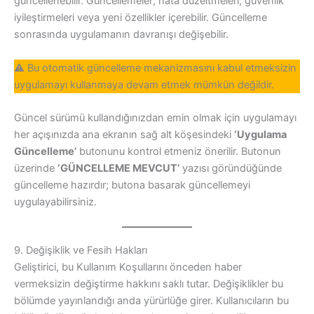
güncellenebilir. Güncellemeler; hata düzeltmeleri, güvenlik
iyileştirmeleri veya yeni özellikler içerebilir. Güncelleme
sonrasında uygulamanın davranışı değişebilir.
⚠️ Bu otomatik güncelleme mekanizmasını kabul etmeksizin
uygulamayı kullanmaya devam etmek mümkün değildir.
Güncel sürümü kullandığınızdan emin olmak için uygulamayı
her açışınızda ana ekranın sağ alt köşesindeki
‘Uygulama
Güncelleme’
butonunu kontrol etmeniz önerilir. Butonun
üzerinde
‘GÜNCELLEME MEVCUT’
yazısı göründüğünde
güncelleme hazırdır; butona basarak güncellemeyi
uygulayabilirsiniz.
9. Değişiklik ve Fesih Hakları
Geliştirici, bu Kullanım Koşullarını önceden haber
vermeksizin değiştirme hakkını saklı tutar. Değişiklikler bu
bölümde yayınlandığı anda yürürlüğe girer. Kullanıcıların bu