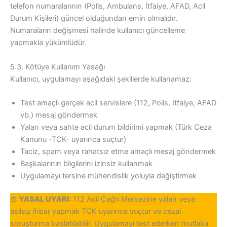
telefon numaralarının (Polis, Ambulans, İtfaiye, AFAD, Acil
Durum Kişileri) güncel olduğundan emin olmalıdır.
Numaraların değişmesi halinde kullanıcı güncelleme
yapmakla yükümlüdür.
5.3. Kötüye Kullanım Yasağı
Kullanıcı, uygulamayı aşağıdaki şekillerde kullanamaz:
Test amaçlı gerçek acil servislere (112, Polis, İtfaiye, AFAD
vb.) mesaj göndermek
Yalan veya sahte acil durum bildirimi yapmak (Türk Ceza
Kanunu -TCK- uyarınca suçtur)
Taciz, spam veya rahatsız etme amaçlı mesaj göndermek
Başkalarının bilgilerini izinsiz kullanmak
Uygulamayı tersine mühendislik yoluyla değiştirmek
⚖️
YASAL UYARI:
112 Acil Çağrı Merkezine yalan veya
asılsız ihbar yapmak TCK uyarınca suçtur ve cezai
soruşturma başlatılabilir. Uygulamayı test ederken mutlaka