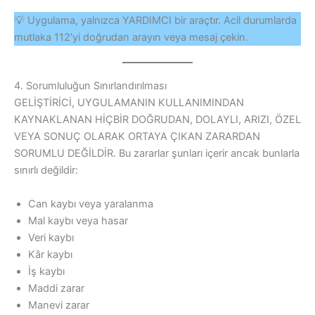
💡 Uygulama, yalnızca YARDIMCI bir araçtır. Acil durumlarda
mutlaka 112’yi doğrudan arayın veya mesaj çekin.
4. Sorumluluğun Sınırlandırılması
GELİŞTİRİCİ, UYGULAMANIN KULLANIMINDAN
KAYNAKLANAN HİÇBİR DOĞRUDAN, DOLAYLI, ARIZI, ÖZEL
VEYA SONUÇ OLARAK ORTAYA ÇIKAN ZARARDAN
SORUMLU DEĞİLDİR. Bu zararlar şunları içerir ancak bunlarla
sınırlı değildir:
Can kaybı veya yaralanma
Mal kaybı veya hasar
Veri kaybı
Kâr kaybı
İş kaybı
Maddi zarar
Manevi zarar