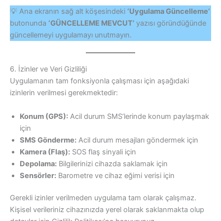
💡 Ana ekranın sağ alt köşesindeki
‘Uygulama Güncelleme’
butonunda
‘GÜNCELLEME MEVCUT’
yazısı göründüğünde
güncellemeyi uygulamayı unutmayın.
6. İzinler ve Veri Gizliliği
Uygulamanın tam fonksiyonla çalışması için aşağıdaki
izinlerin verilmesi gerekmektedir:
Konum (GPS):
Acil durum SMS’lerinde konum paylaşmak
için
SMS Gönderme:
Acil durum mesajları göndermek için
Kamera (Flaş):
SOS flaş sinyali için
Depolama:
Bilgilerinizi cihazda saklamak için
Sensörler:
Barometre ve cihaz eğimi verisi için
Gerekli izinler verilmeden uygulama tam olarak çalışmaz.
Kişisel verileriniz cihazınızda yerel olarak saklanmakta olup